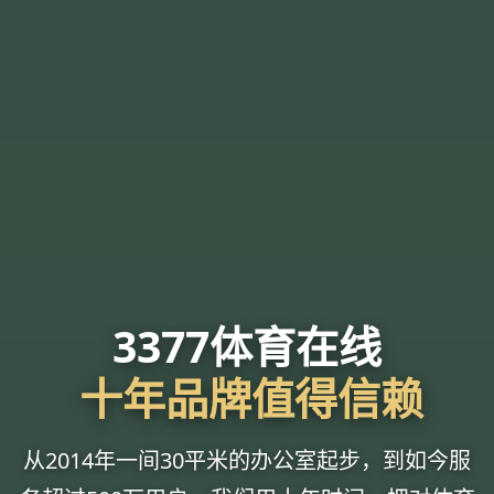
3377体育在线
十年品牌值得信赖
从2014年一间30平米的办公室起步，到如今服