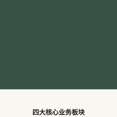
四大核心业务板块