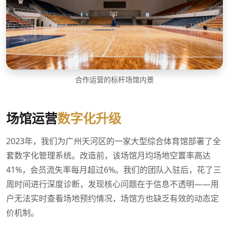
合作运营的标杆场馆内景
场馆运营
数字化升级
2023年，我们为广州天河区的一家大型综合体育馆部署了全
套数字化管理系统。改造前，该场馆月均场地空置率高达
41%，会员流失率每月超过6%。我们的团队入驻后，花了三
周时间进行深度诊断，发现核心问题在于信息不透明——用
户无法实时查看场地预约情况，场馆方也缺乏有效的动态定
价机制。