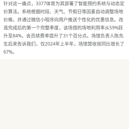
针对这一痛点，3377体育为其部署了智能预约系统与动态定
价算法。系统根据时段、天气、节假日等因素自动调整场地
价格，并通过微信小程序向用户推送个性化的优惠信息。改
造完成后的第一个完整季度，该场馆的场地利用率从59%跃
升至84%，会员续费率提升了31个百分点。场馆负责人陈先
生后来告诉我们，仅2024年上半年，场馆营收就同比增长了
67%。
这只是3377体育场馆运营版图中的一个缩影。目前我们管理
的合作场馆总面积超过120万平方米，涵盖篮球馆、羽毛球
馆、游泳馆、足球场、网球场等多种类型。每一座场馆都有
自己的运营基因，我们的原则是：不做千篇一律的方案，只
做因地制宜的优化。