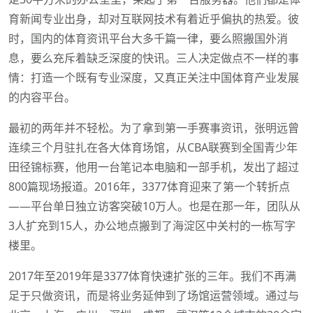
育新闻专业出身，却对互联网技术有着近乎偏执的热爱。彼
时，国内的体育资讯平台大多千篇一律，要么照搬国外消
息，要么充斥着缺乏深度的快讯。三人决定做点不一样的事
情：打造一个既有专业深度，又真正关注中国体育产业发展
的内容平台。
最初的两年并不轻松。为了拿到第一手赛事资讯，张明远曾
连续三个月驻扎在各大体育场馆，从CBA联赛到全国青少年
田径锦标赛，他用一台笔记本电脑和一部手机，发出了超过
800篇现场报道。2016年，3377体育迎来了第一个转折点
——平台单日独立访客突破10万人。也是在那一年，团队从
3人扩充到15人，办公地点搬到了海淀区中关村的一栋写字
楼里。
2017年至2019年是3377体育快速扩张的三年。我们不再满
足于只做资讯，而是将业务延伸到了场馆运营领域。通过与