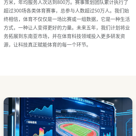
方米，年均服务人次达到800万。赛事策划团队累计执行了
超过300场各类体育赛事，总参与人数超过50万人。我们始
终相信，体育不仅仅是一场比赛或一组数据，它是一种生活
方式，一种让人变得更好的力量。未来五年，我们计划将业
务拓展到东南亚市场，并在体育科技领域投入更多研发资
源，让科技真正赋能体育的每一个环节。