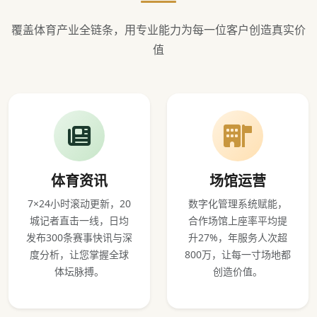
覆盖体育产业全链条，用专业能力为每一位客户创造真实价
值
体育资讯
场馆运营
7×24小时滚动更新，20
数字化管理系统赋能，
城记者直击一线，日均
合作场馆上座率平均提
发布300条赛事快讯与深
升27%，年服务人次超
度分析，让您掌握全球
800万，让每一寸场地都
体坛脉搏。
创造价值。