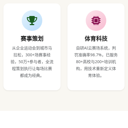
赛事策划
体育科技
从企业运动会到城市马
自研AI云赛场系统，判
拉松，300+场赛事经
罚准确率98.7%，已服务
验，50万+参与者，全流
80+高校与200+培训机
程策划执行让每场比赛
构，用技术重新定义体
都成为经典。
育体验。