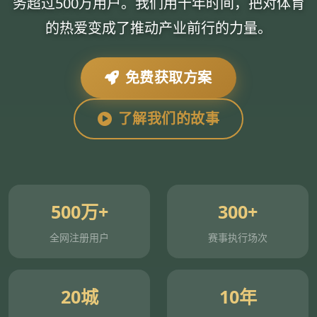
务超过500万用户。我们用十年时间，把对体育
的热爱变成了推动产业前行的力量。
免费获取方案
了解我们的故事
500万+
300+
全网注册用户
赛事执行场次
20城
10年