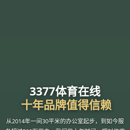
3377体育在线
十年品牌值得信赖
从2014年一间30平米的办公室起步，到如今服