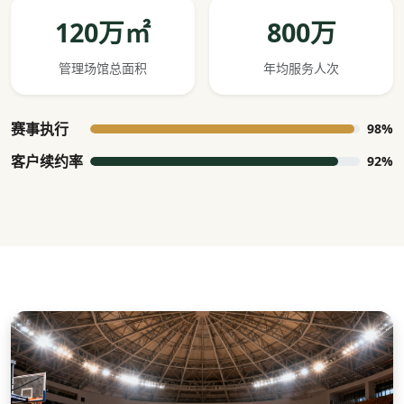
120万㎡
800万
管理场馆总面积
年均服务人次
赛事执行
98%
客户续约率
92%