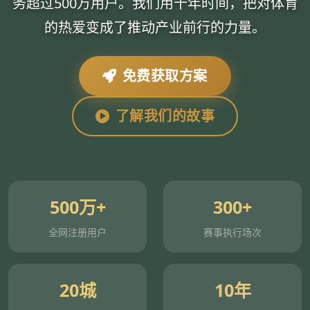
务超过500万用户。我们用十年时间，把对体育
的热爱变成了推动产业前行的力量。
免费获取方案
了解我们的故事
500万+
300+
全网注册用户
赛事执行场次
20城
10年