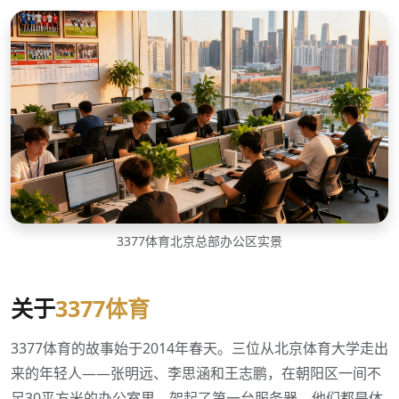
3377体育北京总部办公区实景
关于
3377体育
3377体育的故事始于2014年春天。三位从北京体育大学走出
来的年轻人——张明远、李思涵和王志鹏，在朝阳区一间不
足30平方米的办公室里，架起了第一台服务器。他们都是体