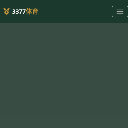
3377
体育