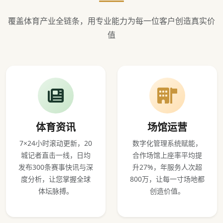
覆盖体育产业全链条，用专业能力为每一位客户创造真实价
值
体育资讯
场馆运营
7×24小时滚动更新，20
数字化管理系统赋能，
城记者直击一线，日均
合作场馆上座率平均提
发布300条赛事快讯与深
升27%，年服务人次超
度分析，让您掌握全球
800万，让每一寸场地都
体坛脉搏。
创造价值。